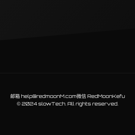
邮箱
help@redmoonM.com
微信 RedMoonKefu
© 2024 slowTech. All rights reserved.